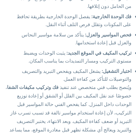
من الحامل دون إتلافها.
فك الوحدة الخارجية:
يفصل الوحدة الخارجية بطريقة تحافظ
على المكونات وتقلل فرص التلف أثناء النقل.
فحص المواسير والعزل:
يتأكد من سلامة مواسير النحاس
والعزل قبل إعادة استخدامها.
تركيب المكيف في الموقع الجديد:
يثبت الوحدات ويضبط
مستوى التركيب ومسار التمديدات بما يناسب المكان.
اختبار التشغيل:
يشغل المكيف ويفحص التبريد والتصريف
والتوصيلات للتأكد من كفاءة العمل.
ويُنصح بطلب فني متخصص عند تنفيذ
فك وتركيب مكيفات الشفا
،
خصوصًا عند نقل المكيف بين الفلل أو الشقق أو إعادة توزيع
الوحدات داخل المنزل. كما يفحص الفني حالة المواسير قبل
التركيب، لأن إعادة استخدام مواسير تالفة قد تسبب تسرب غاز
التبريد أو ضعف كفاءة المكيف. وبعد الانتهاء، يختبر التصريف
والتبريد ويعالج أي مشكلة تظهر قبل مغادرة الموقع، مما يساعد