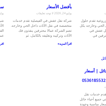
بأفضل الأسعار
سا
ت
يوليو 24, 2026
لا توجد تعليقات
يوليو 19,
وعية تقدم حلول
شركة نقل عفش في الفيصلية تقدم خدمات
شرك
ل الحي وخارجه بكل
متخصصة في نقل الأثاث داخل الحي وخارجه.
الأ
نقل عفش في
تضم الشركة عمالا محترفين ينفذون فك
الق
ترفين في
الأثاث وتركيبه وتغليفه بالكامل، ثم
عما
اقرأ المزيد»
اقرأ
ئل | أسعار
ت
قدم خدمات نقل
ي جميع أحياء حائل
قيقي 30% وأسعار مناسبة وجودة