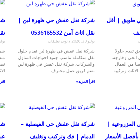
 طويق | أقل
شركة نقل عفش حي ظهرة لبن |
شر
لف
نقل اثاث آمن 0536185532
نقل
ت
يوليو 30, 2026
لا توجد تعليقات
يوليو 24,
 تقدم حلولا
شركة نقل عفش في ظهرة لبن تقدم حلول
شرك
ل الحي وخارجه.
نقل متكاملة تناسب جميع احتياجات المنازل
متخ
ا من العمال
والشركات. شركة نقل عفش في ظهرة لبن
تضم
الاثاث وتركيبه
تضم فريق عمل محترف
الا
اقرأ المزيد»
اقرأ
المزروعية |
شركة نقل عفش حي الفيصلية –
شر
بأفضل الأسعار
الدمام | فك وتركيب وتغليف