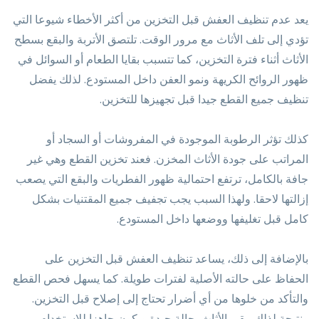
يعد عدم تنظيف العفش قبل التخزين من أكثر الأخطاء شيوعا التي
تؤدي إلى تلف الأثاث مع مرور الوقت. تلتصق الأتربة والبقع بسطح
الأثاث أثناء فترة التخزين، كما تتسبب بقايا الطعام أو السوائل في
ظهور الروائح الكريهة ونمو العفن داخل المستودع. لذلك يفضل
تنظيف جميع القطع جيدا قبل تجهيزها للتخزين.
كذلك تؤثر الرطوبة الموجودة في المفروشات أو السجاد أو
المراتب على جودة الأثاث المخزن. فعند تخزين القطع وهي غير
جافة بالكامل، ترتفع احتمالية ظهور الفطريات والبقع التي يصعب
إزالتها لاحقا. ولهذا السبب يجب تجفيف جميع المقتنيات بشكل
كامل قبل تغليفها ووضعها داخل المستودع.
بالإضافة إلى ذلك، يساعد تنظيف العفش قبل التخزين على
الحفاظ على حالته الأصلية لفترات طويلة. كما يسهل فحص القطع
والتأكد من خلوها من أي أضرار تحتاج إلى إصلاح قبل التخزين.
ونتيجة لذلك يبقى الأثاث بحالة جيدة ويكون جاهزا للاستخدام