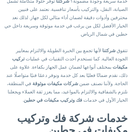
خدمة سريعة وجودة مضمونة؟
شركتنا
توفر حلولًا متكاملة تشمل
الصيانة، النقل، والتركيب بأسعار تنافسية. نعتمد على فنيين
محترفين وأدوات دقيقة لضمان أداء مثالي لكل جهاز. لذلك نعد
الخيار الأفضل لكل من يرغب في خدمة موثوقة وسريعة داخل حي
حطين في شمال الرياض.
تتفوق
شركتنا
لأنها تجمع بين الخبرة الطويلة والالتزام بمعايير
الجودة العالية. كما تستخدم أحدث التقنيات في عمليات
تركيب
مكيفات
بمختلف أنواعها لضمان عمل الجهاز بكفاءة. علاوة على
ذلك، نقدم ضمانًا فعليًا بعد كل خدمة ونوفر دعمًا فنيًا متواصلًا عند
الحاجة. ولأننا نصنف ضمن
شركات مكيفات موثوقة
في المنطقة،
نلتزم بالشفافية والالتزام بالمواعيد، مما يعزز ثقة العملاء ويجعلنا
الخيار الأول في خدمات
فك وتركيب مكيفات في حطين
.
خدمات شركة فك وتركيب
مكيفات في حطين