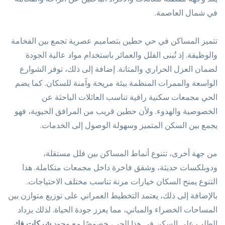
في شمال العاصمة.
تتميز المساكن في حي حطين بتصاميم عصرية تجمع بين الفخامة
والوظيفة. إذ تُبنى الفلل والعمائر باستخدام مواد عالية الجودة
لضمان العزل الحراري والمتانة. إضافة إلى ذلك، توفر الشوارع
الواسعة والممرات المنظمة بيئة مريحة وآمنة للسكان. كما يضم
الحي مجمعات سكنية راقية تناسب العائلات الباحثة عن
الخصوصية والهدوء. ولأن حطين قريب من المرافق الحيوية، فهو
يجمع بين السكن المتميز وسهولة الوصول إلى الخدمات.
من جهة أخرى، تتنوع أنماط المساكن بين فلل مستقلة،
ودوبلكسات حديثة، وشقق فاخرة داخل مجمعات متكاملة. هذا
التنوع يمنح السكان خيارات مرنة تناسب مختلف الاحتياجات.
بالإضافة إلى ذلك، يعتمد التخطيط العمراني على توزيع متوازن بين
المساحات الخضراء والمباني، مما يعزز جودة الحياة. لذلك يزداد
الطلب على السكن في هذا الحي، خصوصًا مع وجود
شركات فك