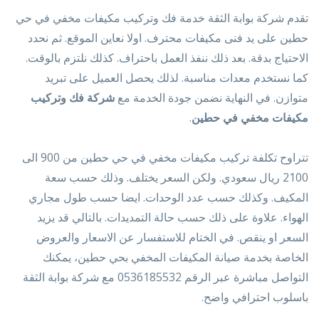
تقدم شركة بوابة الثقة خدمة فك وتركيب مكيفات مخفي في حي
حطين على يد فنى مكيفات محترف. اولا نعاين الموقع. ثم نحدد
الاحتياج بدقة. بعد ذلك ننفذ العمل باحتراف. كذلك نلتزم بالوقت.
كما نستخدم معدات مناسبة. لذلك يحصل العميل على تبريد
متوازن. في النهاية نضمن جودة الخدمة مع
شركة فك وتركيب
مكيفات مخفي في حطين
.
تتراوح تكلفة تركيب مكيفات مخفي في حي حطين من 900 الى
2100 ريال سعودي. ولكن السعر يختلف. وذلك حسب سعة
المكيف. وكذلك حسب عدد الوحدات. ايضا حسب طول مجاري
الهواء. علاوة على ذلك حسب حالة التمديدات. بالتالي قد يزيد
السعر او ينقص. في الختام للاستفسار عن الاسعار والعروض
الخاصة بخدمة صيانة المكيفات المخفي بحي حطين، يمكنك
التواصل مباشرة عبر الرقم 0536185532 مع شركة بوابة الثقة
باسلوب احترافي واضح.