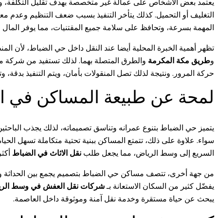
يعتمد بعض الأشخاص على عمالة غير متخصصة بهدف تقليل التكلفة، ول
التغليف أو التحميل. كذلك يتأخر التنفيذ بسبب ضعف التنظيم وعدم م
المهمة بسرعة، وتحافظ على سلامة جميع المقتنيات، مما يوفر المال و
تظهر أهمية الخبرة المحلية أيضا عند النقل داخل حي الضباط، لأن ا
و
طريق مكة المكرمة
والطرق المتصلة بهما. لذلك تستفيد من شركة مح
حركة المرور. ونتيجة لذلك تصل المنقولات بأمان، ويتم التنفيذ بدقة، وت
لمحة عن طبيعة المساكن في ا
يتميز حي الضباط بتنوع عمرانه وتناسق تصميماته، لذلك يجذب الباحثين
سواء. علاوة على ذلك، تتمتع المساكن ببنية تحتية متكاملة تسهل الحيا
السريع إلى وسط الرياض، مما يجعل طلب
نقل الاثاث في الضباط
أكثر
من جهة أخرى، تتصف مساكن حي الضباط بتصميم يجمع بين الحداثة والخصو
يفضّل كثير من السكان الاستعانة بـ
شركات نقل العفش في وسط الر
يبحث عن حياة مستقرة وخدمة نقل آمنة وموثوقة داخل العاصمة.