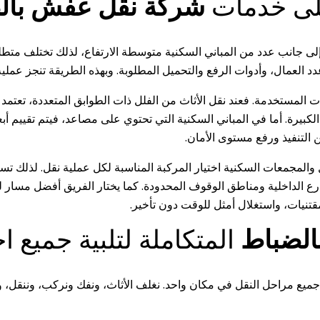
على خدمات
شركة نقل عفش بال
لى جانب عدد من المباني السكنية متوسطة الارتفاع، لذلك تختلف متطلب
 وعدد العمال، وأدوات الرفع والتحميل المطلوبة. وبهذه الطريقة تنجز ع
ات المستخدمة. فعند نقل الأثاث من الفلل ذات الطوابق المتعددة، تعتم
الكبيرة. أما في المباني السكنية التي تحتوي على مصاعد، فيتم تقييم أب
 التنفيذ ورفع مستوى الأمان.
لمجمعات السكنية اختيار المركبة المناسبة لكل عملية نقل. لذلك ت
الداخلية ومناطق الوقوف المحدودة. كما يختار الفريق أفضل مسار للو
قتنيات، واستغلال أمثل للوقت دون تأخير.
لضباط
المتكاملة لتلبية جميع ا
ميع مراحل النقل في مكان واحد. نغلف الأثاث، ونفك ونركب، وننقل، ون