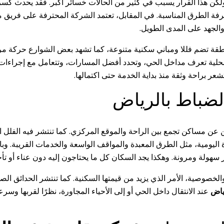
كن هذا القرار يسبب في كثير من الحالات خسائر أكبر. فقد يحدث كسر
عرفة الطرق المناسبة. في المقابل، تعتمد الشركة المحترفة على فري
الجهد على المدى الطويل.
لمنطقة تضم فللا ومباني سكنية متنوعة، كما تشهد بعض الشوارع حركة م
لية تعرف مداخل الحي، وتحدد أفضل المسارات، وتتعامل مع إجراءات ا
شعر براحة وثقة منذ بداية الخدمة حتى اكتمالها.
لضباط بالرياض
 عن مساكن تجمع بين الراحة والموقع المركزي. كما تنتشر فيه الفلل ا
ة اليومية، مثل الطرق المعبدة والمواقف الواسعة والخدمات القريبة. و
 سهولة ومرونة. وهكذا يجد السكان كل ما يحتاجون إليه دون عناء أو تأخ
صية، الأمر الذي يزيد من قيمتها السكنية. كما تنتشر الحدائق الصغيرة
ياض
عند الانتقال داخل الحي أو إلى الأحياء المجاورة، نظرًا لقربها وسرعتها