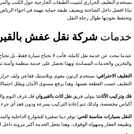
نستخدم التغليف الحراري لتثبيت الطبقات الخارجية حول الكنب والمراتب و
ثباتا افضل داخل الشاحنة ويضيف طبقة حماية مهمة في اجواء الريا
وتحتفظ بجودتها طوال رحلة النقل.
خدمات
شركة نقل عفش بالقير
عندما تبحث عن خدمة نقل كاملة، فأنت لا تحتاج سيارة فقط، بل تحتاج
والتخزين والخدمات المساندة. وبهذا تحصل على خدمة منظمة وآمنة تن
التغليف الاحترافي:
نستخدم كرتون مقوى وبلاستيك فقاعي ولف حراري ومو
التغليف حسب القطعة نفسها، وهذا يرفع مستوى الأمان ويقلل احتمال
فك وتركيب الأثاث:
يتولى فريق
نقل اثاث بالقيروان
فك غرف النوم والم
أكياس مخصصة، ولذلك تتم إعادة التركيب بسرعة ودون فقد أي جزء.
النقل بسيارات مناسبة للحي:
نوفر دينا صغيرة للشوارع الداخلية والمد
وطبيعة العقار وسهولة الوقوف، وهذا يجعل الخدمة أكثر مرونة داخل ا