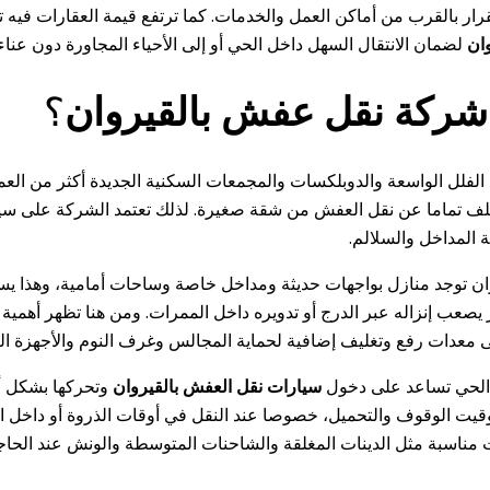
 بالقرب من أماكن العمل والخدمات. كما ترتفع قيمة العقارات فيه تدريجيا
ان
لضمان الانتقال السهل داخل الحي أو إلى الأحياء المجاورة دون عناء أ
شركة نقل عفش بالقيروان
؟
فلل الواسعة والدوبلكسات والمجمعات السكنية الجديدة أكثر من العمائر
ر يختلف تماما عن نقل العفش من شقة صغيرة. لذلك تعتمد الشركة على
 المداخل والسلالم.
ن توجد منازل بواجهات حديثة ومداخل خاصة وساحات أمامية، وهذا يسه
ب إنزاله عبر الدرج أو تدويره داخل الممرات. ومن هنا تظهر أهمية ا
لى معدات رفع وتغليف إضافية لحماية المجالس وغرف النوم والأجهزة الكه
ن الحي تساعد على دخول
سيارات نقل العفش بالقيروان
وتحركها بشكل أف
وقيت الوقوف والتحميل، خصوصا عند النقل في أوقات الذروة أو داخل ا
سبة مثل الدينات المغلقة والشاحنات المتوسطة والونش عند الحاجة، لأ