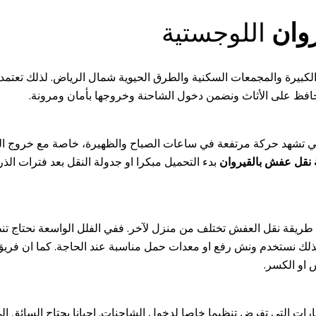
وان
اللوجستية
الكبيرة والمجمعات السكنية والطرق الحيوية شمال الرياض. لذلك تعتمد
 ونحافظ على الأثاث ونضمن دخول الشاحنة وخروجها بأمان ومرونة.
لحي تشهد حركة مرتفعة في ساعات الصباح والظهيرة، خاصة مع خروج ا
نقل عفش بالقيروان
بدء التحميل مبكرا او جدولة النقل بعد فترات الذ
ريقة نقل العفش تختلف من منزل لآخر. ففي الفلل الواسعة نحتاج تنظي
لذلك نستخدم ونش رفع او معدات حمل مناسبة عند الحاجة. كما ان فري
 او الكسر.
ات التي تفرض تنظيما خاصا لدخول الشاحنات. احيانا يحتاج السائق الى 