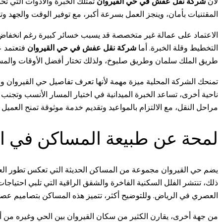
لأن
شركة نقل عفش في حي القيروان
تمتلك الخبرة والأدوات التي تح
المقتنيات بأمان، وينجز العمل بسرعة أكبر، مع توفير الوقت والجهد و
الاعتماد على عمالة غير متخصصة قد يسبب خسائر كبيرة رغم انخفاض ال
التخطيط وقلة الخبرة. أما
شركة نقل عفش في حي القيروان
فتعتمد ع
طريق الملك سلمان وطريق صلبوخ، ولذلك تختار أفضل الأوقات والمسا
تمنحك الشركة المحلية ميزة مهمة لأنها تعرف تفاصيل حي القيروان و
ناحية أخرى، تساعد الخبرة الميدانية في اختيار المسار الأنسب وتجنب 
مراحل النقل، مع الالتزام بالمواعيد وتقديم خدمة موثوقة تمنح العميل ر
لمحة عن طبيعة المساكن في ال
يضم حي القيروان مجموعة من المساكن الحديثة التي تعكس تطور الع
ذلك، تنتشر الفلل السكنية الفاخرة والشقق الراقية التي تلبي احتياجا
العصري في الرياض. وللتوضيح أكثر، تتميز هذه المساكن بتصاميم عصري
من جهة أخرى، يقارن الكثير من سكان القيروان بين الحي وغيره من أحي