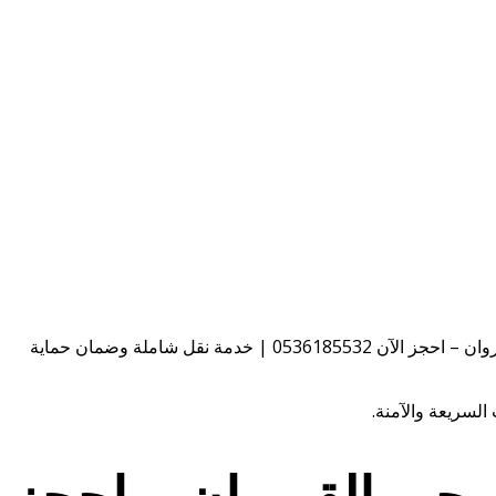
شركة نقل عفش في حي القيروان – احجز الآن 0536185532 | خدمة نقل شاملة وضمان حماية
ي القيروان – احجز