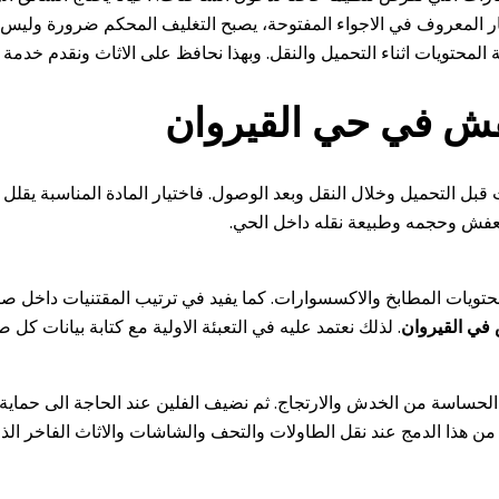
غبار المعروف في الاجواء المفتوحة، يصبح التغليف المحكم ضرورة وليس
محتويات اثناء التحميل والنقل. وبهذا نحافظ على الاثاث ونقدم خدمة اك
ش في حي القيروان
قبل التحميل وخلال النقل وبعد الوصول. فاختيار المادة المناسبة يقل
العفش وحجمه وطبيعة نقله داخل الحي.
حتويات المطابخ والاكسسوارات. كما يفيد في ترتيب المقتنيات داخل صن
في القيروان
. لذلك نعتمد عليه في التعبئة الاولية مع كتابة بيانات كل
 الحساسة من الخدش والارتجاج. ثم نضيف الفلين عند الحاجة الى حماية
ن هذا الدمج عند نقل الطاولات والتحف والشاشات والاثاث الفاخر الذي يح