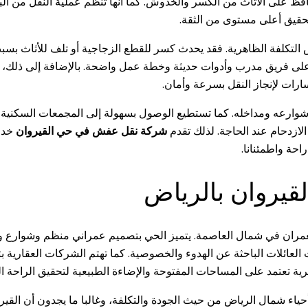
افظ على الأثاث من الكسر والخدوش. كما أنها تنظم عملية النقل من البد
تحقيق أعلى مستوى من الثقة.
تكلفة الظاهرية. فقد يحدث كسر للقطع الزجاجية أو تلف للأثاث بسبب 
لى فريق مدرب وأدوات حديثة وخطة عمل واضحة. بالإضافة إلى ذلك، ت
رات لإنجاز النقل بسرعة وأمان.
شوارعه ومداخله. كما تستطيع الوصول بسهولة إلى المجمعات السكنية و
الازدحام عند الحاجة. لذلك تقدم
شركة نقل عفش في حي القيروان
خدمة
احة واطمئنانا.
قيروان بالرياض
مران في شمال العاصمة. يتميز الحي بتصميم عمراني منظم وشوارع وا
ت العائلات الباحثة عن الهدوء والخصوصية. كما تهتم الشركات العقارية 
ة تعتمد على المساحات المفتوحة والإضاءة الطبيعية لتحقيق الراحة ال
اء شمال الرياض من حيث الجودة والتكلفة، وغالبا ما يجدون أن القيروا