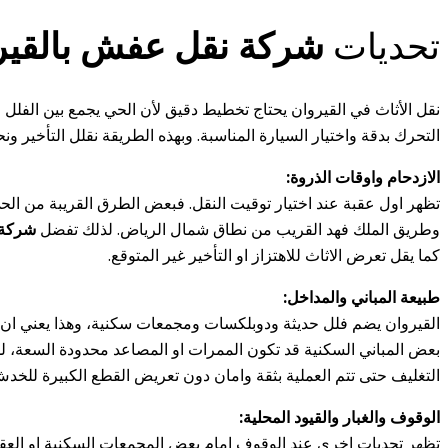
تحديات
شركة نقل عفش بالقير
نقل الأثاث في القيروان يحتاج تخطيط دقيق لأن الحي يجمع بين الفلل 
التحرك بدقة واختيار السيارة المناسبة. وبهذه الطريقة نقلل التأخير
الازدحام واوقات الذروة:
تظهر اول عقبة عند اختيار توقيت النقل. فبعض الطرق القريبة من ا
وطريق الملك فهد القريب من نطاق شمال الرياض. لذلك تفضل
شركة 
كما يقل تعرض الاثاث للاهتزاز او التأخير غير المتوقع.
طبيعة المباني والمداخل:
القيروان يضم فلل حديثة ودوبلكسات ومجمعات سكنية، وهذا يعني ان ط
بعض المباني السكنية قد تكون الممرات او المصاعد محدودة السعة، 
التغليف حتى تتم العملية بثقة وامان دون تعريض القطع الكبيرة للخدش
الوقوف والغبار والقيود المحلية:
تظهر تحديات اخرى عند الوقوف امام بعض المجمعات السكنية او العقار