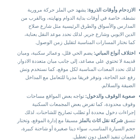
الازدحام وأوقات الذروة:
يشهد حي الملز حركة مرورية
نشطة، خاصة في أوقات بداية الدوام ونهايته، وبالقرب من
المدارس والأسواق والطرق الرئيسية مثل شارع صلاح
الدين الايوبي وشارع جرير. لذلك نحدد موعد النقل بعناية،
كما نختار المسارات المناسبة لتقليل زمن الوصول.
اختلاف أنواع المباني:
يضم الحي فلل، وعمائر سكنية، ومبان
قديمة لا تحتوي على مصاعد، إلى جانب مبان متعددة الادوار.
لذلك نحدد المعدات المناسبة لكل موقع، كما نستخدم ونش
رفع عند الحاجة، ونوفر فريقا مدربا للتعامل مع المداخل
الضيقة والسلالم.
صعوبة الوقوف والدخول:
تواجه بعض المواقع مساحات
وقوف محدودة، كما تفرض بعض المجمعات السكنية
إجراءات دخول محددة أو تطلب تصاريح للشاحنات. لذلك
تنسق
شركة نقل اثاث بالملز
مسبقا مع إدارة الموقع، وتختار
حجم السيارة المناسب، سواء دينا صغيرة أو شاحنة كبيرة،
لضمان تنفيذ العمل دون تعطيل.