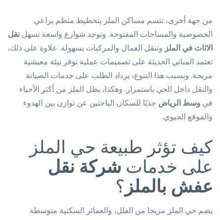
من جهة أخرى، تتسم مساكن الملز بتخطيط منظم يراعي
الخصوصية والمساحات المفتوحة. وتوجد شوارع واسعة تسهل
نقل
الاثاث في الملز
وتنقل العمال والمركبات بسهولة. علاوة على ذلك،
تعتمد المباني الحديثة على تصميمات عملية توفر بيئة معيشية
مريحة. وبسبب هذا التنوع، يزداد الطلب على خدمات الصيانة
والنقل داخل الحي باستمرار. وهكذا، يظل الملز من أكثر الأحياء
في
وسط الرياض
جذبًا للسكان الباحثين عن توازن بين الهدوء
والموقع الحيوي.
كيف تؤثر طبيعة حي الملز
على خدمات
شركة نقل
عفش بالملز
؟
يضم حي الملز مزيجا من الفلل، والعمائر السكنية متوسطة