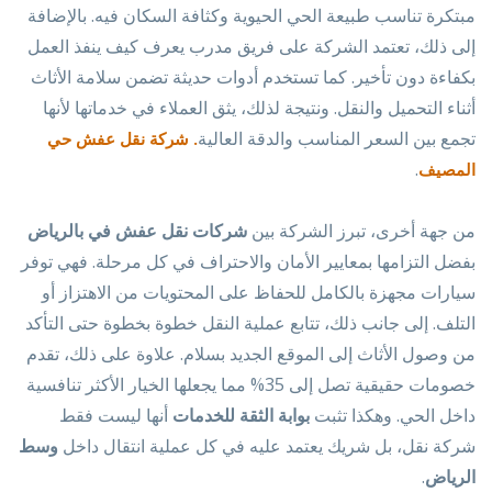
مبتكرة تناسب طبيعة الحي الحيوية وكثافة السكان فيه. بالإضافة
إلى ذلك، تعتمد الشركة على فريق مدرب يعرف كيف ينفذ العمل
بكفاءة دون تأخير. كما تستخدم أدوات حديثة تضمن سلامة الأثاث
أثناء التحميل والنقل. ونتيجة لذلك، يثق العملاء في خدماتها لأنها
تجمع بين السعر المناسب والدقة العالية
. شركة نقل عفش حي
.
المصيف
من جهة أخرى، تبرز الشركة بين
شركات نقل عفش في بالرياض
بفضل التزامها بمعايير الأمان والاحتراف في كل مرحلة. فهي توفر
سيارات مجهزة بالكامل للحفاظ على المحتويات من الاهتزاز أو
التلف. إلى جانب ذلك، تتابع عملية النقل خطوة بخطوة حتى التأكد
من وصول الأثاث إلى الموقع الجديد بسلام. علاوة على ذلك، تقدم
خصومات حقيقية تصل إلى 35% مما يجعلها الخيار الأكثر تنافسية
داخل الحي. وهكذا تثبت
بوابة الثقة للخدمات
أنها ليست فقط
شركة نقل، بل شريك يعتمد عليه في كل عملية انتقال داخل
وسط
الرياض
.