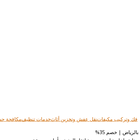
فك وتركيب مكيفات
نقل عفش وتخزين أثاث
خدمات تنظيف
مكافحة ح
لرياض | خصم 35%