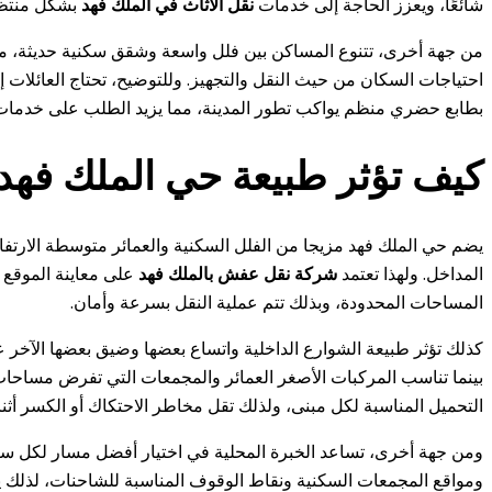
شائعًا، ويعزز الحاجة إلى خدمات
نقل الاثاث في الملك فهد
بشكل منتظ
من جهة أخرى، تتنوع المساكن بين فلل واسعة وشقق سكنية حديثة، مما يخ
احتياجات السكان من حيث النقل والتجهيز. وللتوضيح، تحتاج العائلات إ
بطابع حضري منظم يواكب تطور المدينة، مما يزيد الطلب على خدما
كيف تؤثر طبيعة حي الملك فه
يضم حي الملك فهد مزيجا من الفلل السكنية والعمائر متوسطة الارتف
المداخل. ولهذا تعتمد
شركة نقل عفش بالملك فهد
على معاينة الموقع ق
المساحات المحدودة، وبذلك تتم عملية النقل بسرعة وأمان.
كذلك تؤثر طبيعة الشوارع الداخلية واتساع بعضها وضيق بعضها الآخر ع
بينما تناسب المركبات الأصغر العمائر والمجمعات التي تفرض مساحا
التحميل المناسبة لكل مبنى، ولذلك تقل مخاطر الاحتكاك أو الكسر أثنا
ومن جهة أخرى، تساعد الخبرة المحلية في اختيار أفضل مسار لكل سيا
ومواقع المجمعات السكنية ونقاط الوقوف المناسبة للشاحنات، لذلك ين