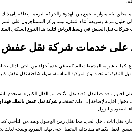
م.
لق بيئة متوازنة تجمع بين الهدوء والحركة اليومية. إضافة إلى ذلك، ت
لى حلول مرنة وسريعة أثناء التنقل، بينما يركز المستأجرون على السرعة
ت
شركات نقل العفش في وسط الرياض
لتلبية هذا التنوع السكني المتنا
د على خدمات شركة نقل عفش ب
اع، كما تنتشر به المجمعات السكنية في عدة أجزاء من الحي. لذلك تخ
بل التنفيذ، ثم تحدد نوع المركبة المناسبة، سواء شاحنة نقل عفش كبي
لى اختيار معدات النقل. فعند نقل الأثاث من الفلل الكبيرة تستخدم ال
ت دخول أقل. بالإضافة إلى ذلك تستخدم
شركة نقل عفش بالملك فهد
أون
ء الصعود والنزول.
رة نقل أثاث داخل الحي، مما يقلل زمن الوصول ويحد من التأخير. كم
سق العمل بكفاءة منذ بداية التحميل حتى نهاية التفريغ. ونتيجة لذلك