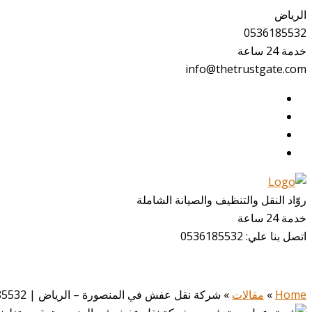
الرياض
0536185532
خدمة 24 ساعة
info@thetrustgate.com
روّاد النقل والتنظيف والصيانة الشاملة
خدمة 24 ساعة
اتصل بنا علي:
0536185532
Home
»
مقالات
»
شركة نقل عفش في المنصورة – الرياض | 0536185532 | خصم 35% احجز الآن