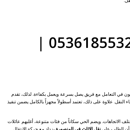
شركة نقل عفش في المنصورة – الرياض | 0536185532 |
بون في التعامل مع فريق يصل بسرعة ويعمل بكفاءة. لذلك، تقدم
اعيد وسلامة الأثاث أثناء النقل. علاوة على ذلك، تعتمد أسطولاً مجهزاً بالكامل يضمن تنفيذ
ف الاتجاهات. ويضم الحي سكاناً من فئات متنوعة، أغلبهم عائلات
ا أن الطلب على
نقل الاثاث في المنصورة
يزداد مع حركة الانتقال