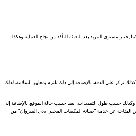
تبر مستوى التبريد بعد التعبئة للتأكد من نجاح العملية وهكذا
نركز على الدقة. بالإضافة إلى ذلك نلتزم بمعايير السلامة. لذلك
سعر يختلف. وذلك حسب سعة المكيف. وكذلك حسب طول التمديدات. ايضا حسب حالة الموقع. بالإضافة إلى
 الاتصال المباشر على الرقم 0536185532 للاستفسار عن الاسعار والعروض المتاحة عن خدمة “صيانة المكيفات المخفي بحي القيروان” من