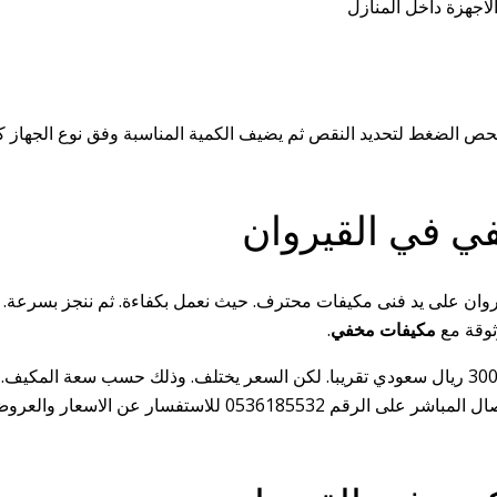
لاجهزة داخل المنازل
 الضغط لتحديد النقص ثم يضيف الكمية المناسبة وفق نوع الجهاز كما يخ
ي في القيروان
ن على يد فنى مكيفات محترف. حيث نعمل بكفاءة. ثم ننجز بسرعة. كذلك 
ثوقة مع
مكيفات مخفي
.
تتراوح تكلفة تركيب مكيفات مخفي في حي القيروان من 1200 إلى 3000 ريال سعودي تقريبا. لكن ال
الحاجة لقطع إضافية او اعمال صيانة. وفي النهاية للتواصل يمكنك