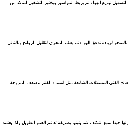
هيل توزيع الهواء ثم يربط المواسير ويختبر التشغيل للتأكد من
بخر لزيادة تدفق الهواء ثم يعقم المجرى لتقليل الروائح وبالتالي
لج الفني المشكلات الشائعة مثل انسداد الفلتر وضعف المروحة
يدا لمنع التكثف كما يثبتها بطريقة تدعم العمر الطويل ولذا يعتمد