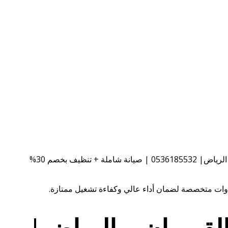
ة + تنظيف بخصم 30%
لقيروان – الرياض|