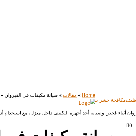
Home
»
مقالات
»
صيانة مكيفات في القيروان – الرياض| 0536185532 | صيانة شامل
ظيف
مكافحة حشرات
0
صيانة مكيفات في ا