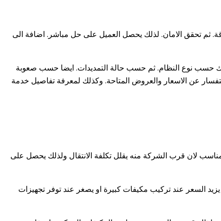
. ثم تحقق الامان. لذلك يحصل العميل على حل مباشر. اضافة الى
ن السعر يختلف حسب مساحة الموقع. كذلك حسب نوع النظام. ثم حسب حالة التمديدات. ايضا حسب صعوبة
د يزيد السعر او ينقص. في النهاية يمكنك التواصل مع شركة بوابة الثقة. يمكنك الاتصال المباشر على الرقم 0536185532. للاستفسار عن الاسعار والعروض المتاحة. وكذلك لمعرفة تفاصيل خدمة
اسب لان قرب الشركة منه يقلل تكلفة الانتقال ولذلك يحصل على
يزيد السعر عند تركيب مكيفات كبيرة او يصغر عند توفر تجهيزات